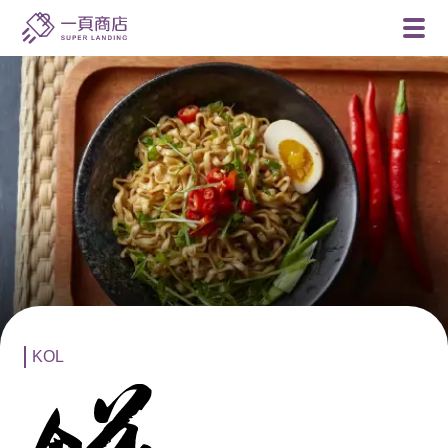
一
頁
商
店
KOL