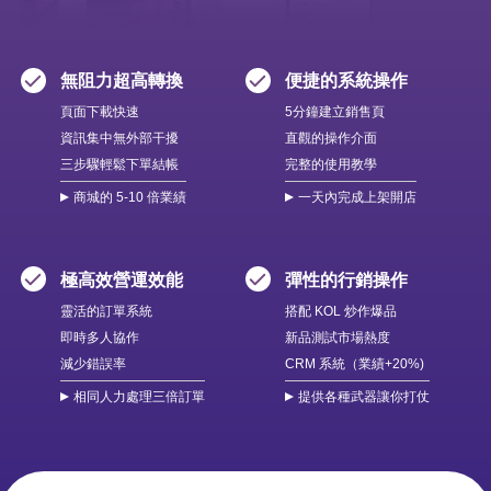
無阻力超高轉換
便捷的系統操作
頁面下載快速
5分鐘建立銷售頁
資訊集中無外部干擾
直觀的操作介面
三步驟輕鬆下單結帳
完整的使用教學
商城的 5-10 倍業績
一天內完成上架開店
極高效營運效能
彈性的行銷操作
靈活的訂單系統
搭配 KOL 炒作爆品
即時多人協作
新品測試市場熱度
減少錯誤率
CRM 系統（業績+20%)
相同人力處理三倍訂單
提供各種武器讓你打仗